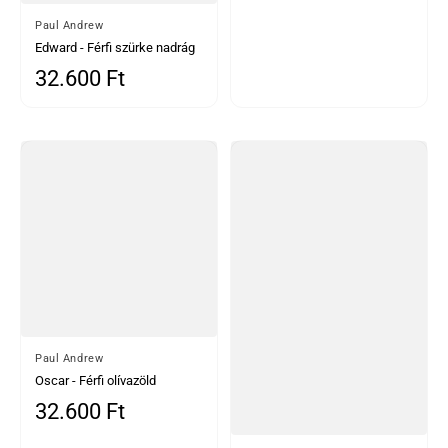
Által
Paul Andrew
Edward - Férfi szürke nadrág
32.600 Ft
Normál ár
Által
Paul Andrew
Oscar - Férfi olívazöld
gyapjúkeverék tweed nadrág
32.600 Ft
Normál ár