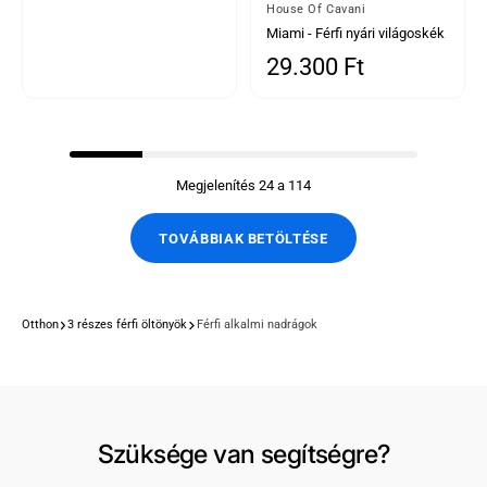
Által
House Of Cavani
Miami - Férfi nyári világoskék
nadrág
29.300 Ft
Normál ár
Megjelenítés 24 a 114
TOVÁBBIAK BETÖLTÉSE
Otthon
3 részes férfi öltönyök
Férfi alkalmi nadrágok
Szüksége van segítségre?