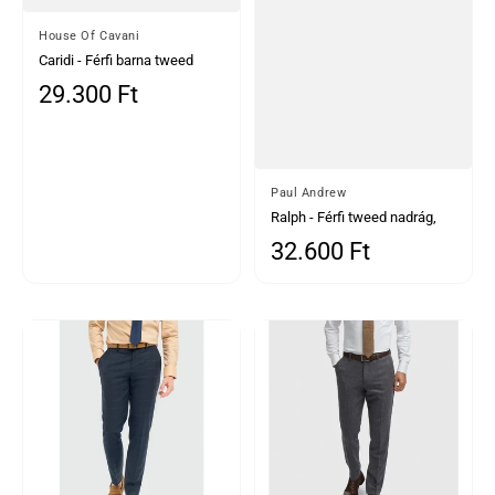
Által
House Of Cavani
Caridi - Férfi barna tweed
nadrág
29.300 Ft
Normál ár
Által
Paul Andrew
Ralph - Férfi tweed nadrág,
barna színben
32.600 Ft
Normál ár