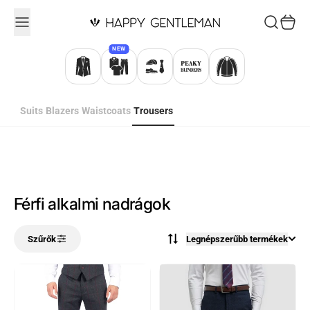
Ugrás a tartalomhoz
Keresés
Kosár
NEW
Suits
Blazers
Waistcoats
Trousers
Férfi alkalmi nadrágok
Szűrők
Legnépszerűbb termékek