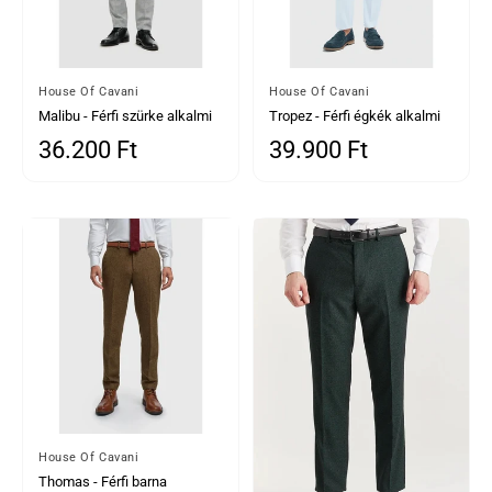
Által
House Of Cavani
Által
House Of Cavani
Malibu - Férfi szürke alkalmi
Tropez - Férfi égkék alkalmi
nadrág
nadrág
36.200 Ft
39.900 Ft
Normál ár
Normál ár
Által
House Of Cavani
Thomas - Férfi barna