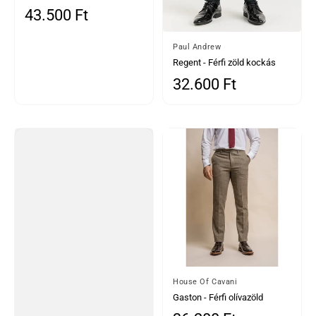
gyapjúkeverék halszálkás
43.500 Ft
Normál ár
tweed nadrág
Által
Paul Andrew
Regent - Férfi zöld kockás
nadrág
32.600 Ft
Normál ár
Által
House Of Cavani
Gaston - Férfi olívazöld
kockás tweed nadrág