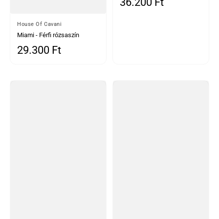
36.200 Ft
Normál ár
Által
House Of Cavani
Miami - Férfi rózsaszín
Crosshatch nyári nadrág
29.300 Ft
Normál ár