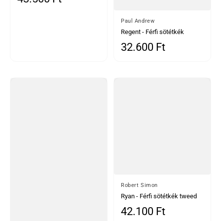
tweed nadrág
Által
Paul Andrew
Regent - Férfi sötétkék
kockás nadrág
32.600 Ft
Normál ár
Által
Robert Simon
Ryan - Férfi sötétkék tweed
kockás nadrág
42.100 Ft
Normál ár