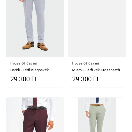
Által
House Of Cavani
Által
House Of Cavani
Caridi - Férfi világoskék
Miami - Férfi kék Crosshatch
menyasszonyi nadrág
Nadrág
29.300 Ft
29.300 Ft
Normál ár
Normál ár