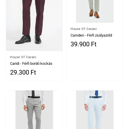
Által
House Of Cavani
Camden - Férfi zsályazöld
nadrág
39.900 Ft
Normál ár
Által
House Of Cavani
Caridi - Férfi bordó kockás
nadrág
29.300 Ft
Normál ár