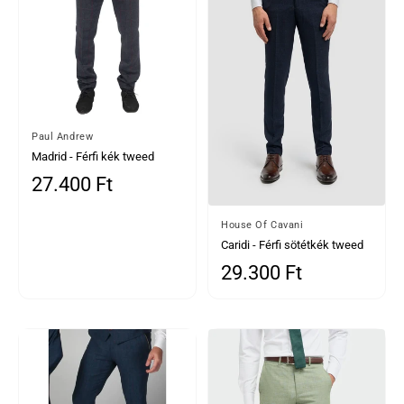
Által
Paul Andrew
Madrid - Férfi kék tweed
nadrág
27.400 Ft
Normál ár
Által
House Of Cavani
Caridi - Férfi sötétkék tweed
nadrág
29.300 Ft
Normál ár