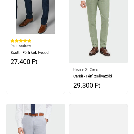
Által
Paul Andrew
Scott - Férfi kék tweed
kockás nadrág1 Vélemény
27.400 Ft
Normál ár
Által
House Of Cavani
Caridi - Férfi zsályazöld
kockás nadrág
29.300 Ft
Normál ár