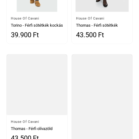
Által
House Of Cavani
Által
House Of Cavani
Torino - Férfi sötétkék kockás
Thomas - Férfi sötétkék
alkalmi nadrág
gyapjúkeverék halszálkás
39.900 Ft
43.500 Ft
Normál ár
Normál ár
tweed nadrág
Által
House Of Cavani
Thomas - Férfi olívazöld
gyapjúkeverék halszálkás
43.500 Ft
Normál ár