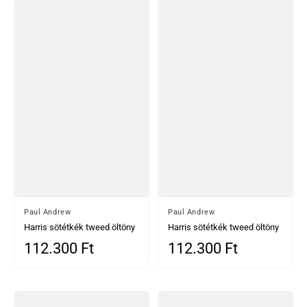
Által
Paul Andrew
Által
Paul Andrew
Harris sötétkék tweed öltöny
Harris sötétkék tweed öltöny
kontrasztos Belmont ezüst
kontrasztos szürke Harris
112.300 Ft
112.300 Ft
Normál ár
Normál ár
mellénnyel
tweed mellénnyel