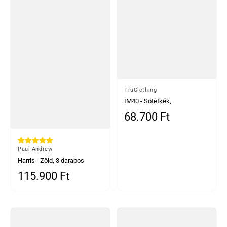
Által
TruClothing
IM40 - Sötétkék,
háromrészes, halszálkás
68.700 Ft
Normál ár
tweed öltöny férfiaknak
Által
Paul Andrew
Harris - Zöld, 3 darabos
gyapjúkeverék tweed öltöny
115.900 Ft
Normál ár
férfiaknak