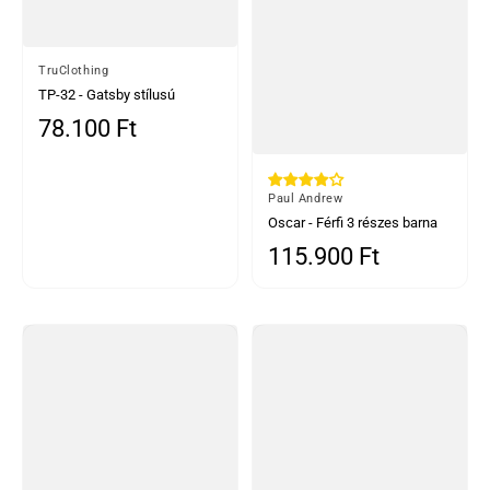
Által
TruClothing
TP-32 - Gatsby stílusú
sötétkék, 3 darabos
78.100 Ft
Normál ár
gyapjúkeverék tweed öltöny
férfiaknak
Által
Paul Andrew
Oscar - Férfi 3 részes barna
gyapjúkeverék tweed öltöny
115.900 Ft
Normál ár