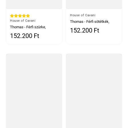
Által
House of Cavani
Által
House of Cavani
Thomas - Férfi sötétkék,
Thomas - Férfi szürke,
háromrészes gyapjúkeverék
152.200 Ft
Normál ár
háromrészes gyapjúkeverék
tweed öltöny
152.200 Ft
Normál ár
tweed öltöny