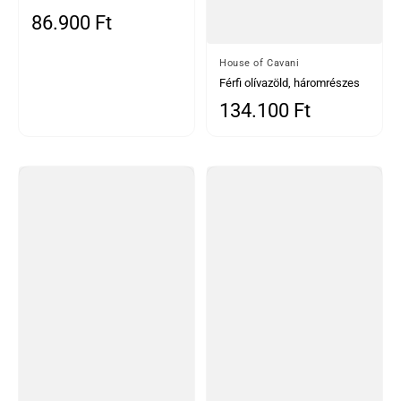
háromrészes öltöny
86.900 Ft
Normál ár
Által
House of Cavani
Férfi olívazöld, háromrészes
halszálkás tweed öltöny
134.100 Ft
Normál ár