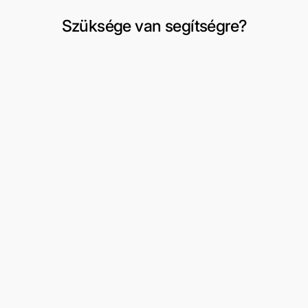
Szüksége van segítségre?
Szállítás és visszaküldés
Fiókom
Csere vagy visszaküldés kérése
Kívánságlista
Felhasználási feltételek
3 részes férfi öltönyök
Rólunk
Formális viselet
Kapcsolat
Peaky Blinders
Oldaltérkép
Dzsekik/kabátok
Cipő
Kiegészítők
Fiúöltönyök