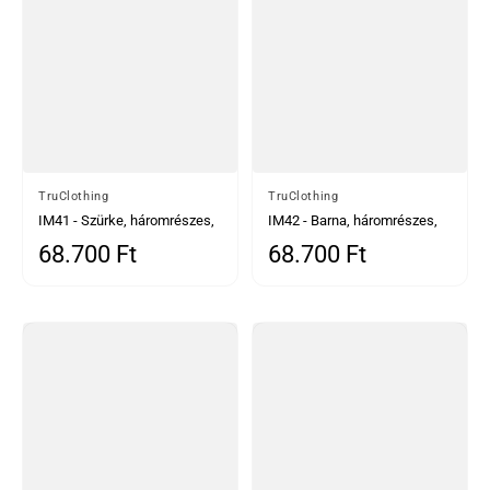
Által
TruClothing
Által
TruClothing
IM41 - Szürke, háromrészes,
IM42 - Barna, háromrészes,
halszálkás tweed öltöny
halszálkás tweed öltöny
68.700 Ft
68.700 Ft
Normál ár
Normál ár
férfiaknak
férfiaknak