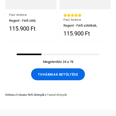
Által
Paul Andrew
Által
Paul Andrew
Regent - Férfi zöld,
háromrészes, kockás öltöny,
Regent - Férfi sötétkék,
115.900 Ft
Normál ár
walesi herceg mintával
háromrészes, kockás öltöny,
115.900 Ft
Normál ár
walesi herceg mintával
Megjelenítés 24 a 78
TOVÁBBIAK BETÖLTÉSE
Otthon
3 részes férfi öltönyök
Tweed öltönyök