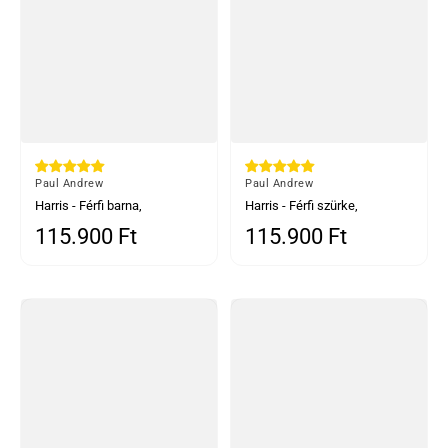
Által
Paul Andrew
Által
Paul Andrew
Harris - Férfi barna,
Harris - Férfi szürke,
háromrészes, halszálkás
háromrészes, halszálkás
115.900 Ft
115.900 Ft
Normál ár
Normál ár
kockás tweed öltöny
kockás tweed öltöny