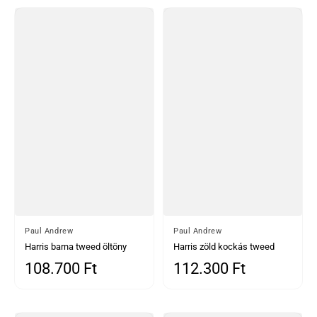
Által
Paul Andrew
Által
Paul Andrew
Harris barna tweed öltöny
Harris zöld kockás tweed
Mayfair kőmintás mellénnyel
öltöny Belmont zsálya
108.700 Ft
112.300 Ft
Normál ár
Normál ár
kontrasztos mellénnyel