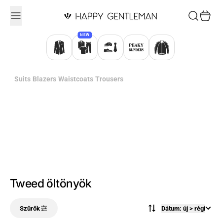
Ugrás a tartalomhoz
Keresés
Kosár
NEW
Suits
Blazers
Waistcoats
Trousers
Tweed öltönyök
Szűrők
Dátum: új > régi