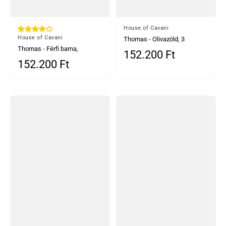
Által
House of Cavani
Által
House of Cavani
Thomas - Olivazöld, 3
Thomas - Férfi barna,
darabos gyapjúkeverék
152.200 Ft
Normál ár
háromrészes gyapjúkeverék
tweed öltöny
152.200 Ft
Normál ár
tweed öltöny