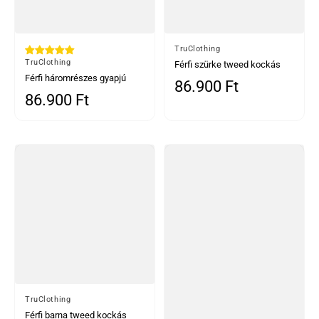
Által
TruClothing
Által
TruClothing
Férfi szürke tweed kockás
Férfi háromrészes gyapjú
háromrészes öltöny
86.900 Ft
Normál ár
tweed öltöny világoskék
86.900 Ft
Normál ár
szürke kockás mintával
Által
TruClothing
Férfi barna tweed kockás