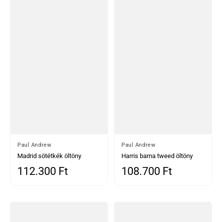
Által
Paul Andrew
Által
Paul Andrew
Madrid sötétkék öltöny
Harris barna tweed öltöny
kontrasztos Harris barna
kontrasztos Mayfair sötétkék
112.300 Ft
108.700 Ft
Normál ár
Normál ár
tweed mellénnyel
nadrággal