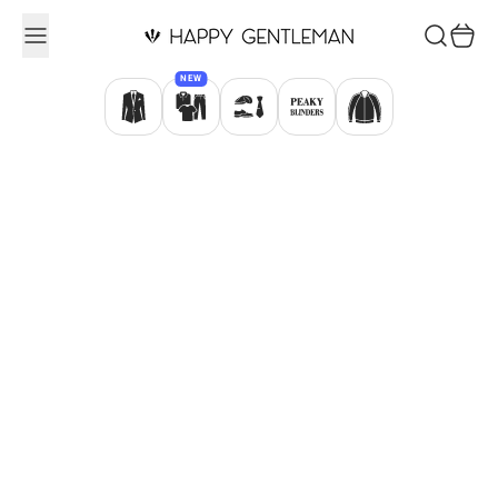
Ugrás a tartalomhoz
Keresés
Kosár
NEW