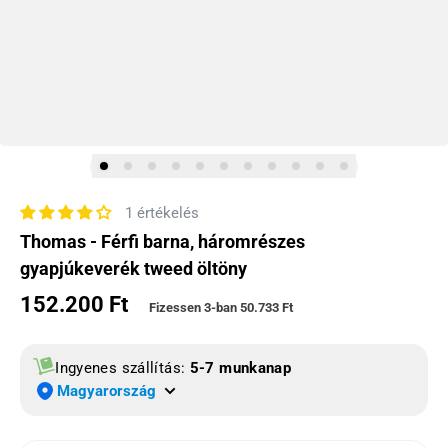
1 értékelés
Thomas - Férfi barna, háromrészes
gyapjúkeverék tweed öltöny
152.200 Ft
Normál ár
Fizessen 3-ban
50.733 Ft
Ingyenes szállítás:
5-7 munkanap
Magyarország