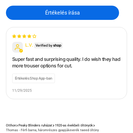
Értékelés írása
L.V.
Super fast and surprising quality. I do wish they had
more trouser options for cut.
Értékelés Shop App-ban
11/29/2025
Otthon
Peaky Blinders ruházat
1920-as évekbeli öltönyök
Thomas - Férfi barna, háromrészes gyapjúkeverék tweed öltöny