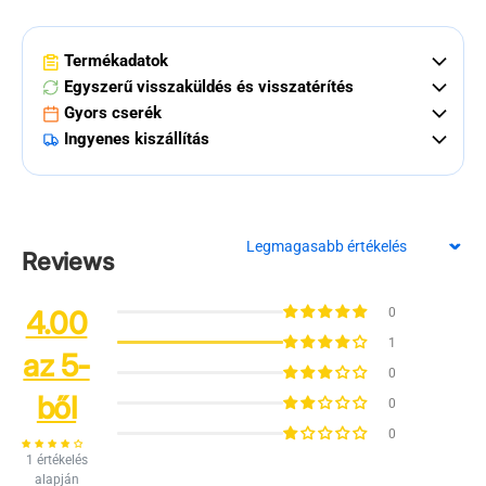
Termékadatok
Egyszerű visszaküldés és visszatérítés
Gyors cserék
Ingyenes kiszállítás
Sort by
Reviews
4.00
0
1
az 5-
0
ből
0
0
1 értékelés
alapján