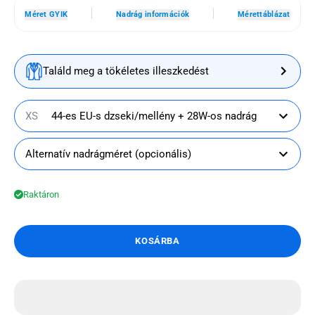
Méret GYIK
Nadrág információk
Mérettáblázat
Találd meg a tökéletes illeszkedést
XS
44-es EU-s dzseki/mellény + 28W-os nadrág
Alternatív nadrágméret (opcionális)
Raktáron
KOSÁRBA