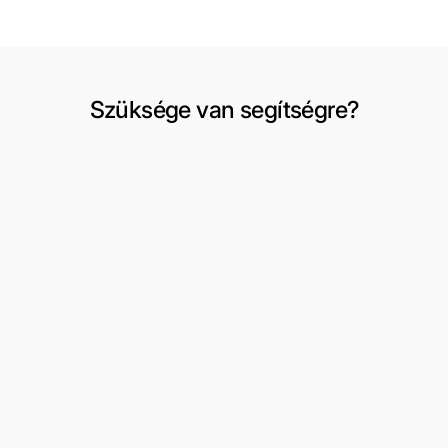
Szüksége van segítségre?
Szállítás és visszaküldés
Fiókom
Csere vagy visszaküldés kérése
Kívánságlista
Felhasználási feltételek
3 részes férfi öltönyök
Rólunk
Formális viselet
Kapcsolat
Peaky Blinders
Oldaltérkép
Dzsekik/kabátok