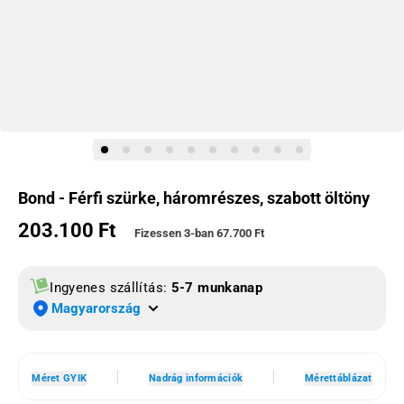
Bond - Férfi szürke, háromrészes, szabott öltöny
203.100 Ft
Normál ár
Fizessen 3-ban
67.700 Ft
Ingyenes szállítás:
5-7 munkanap
Magyarország
Méret GYIK
Nadrág információk
Mérettáblázat