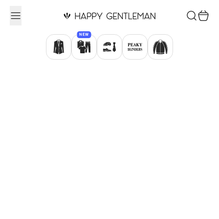
Ugrás a tartalomhoz
Keresés
Kosár
NEW