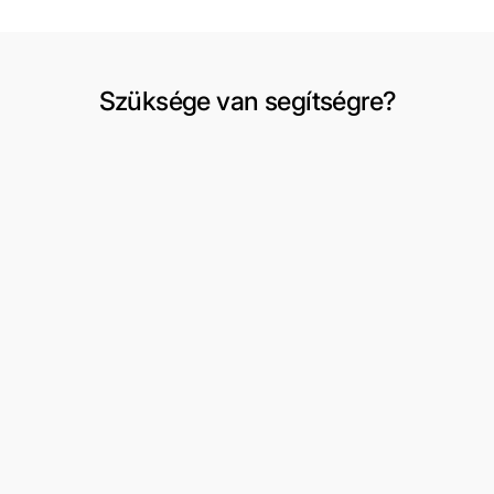
Szüksége van segítségre?
Szállítás és visszaküldés
Fiókom
Csere vagy visszaküldés kérése
Kívánságlista
Felhasználási feltételek
3 részes férfi öltönyök
Rólunk
Formális viselet
Kapcsolat
Peaky Blinders
Oldaltérkép
Dzsekik/kabátok
Cipő