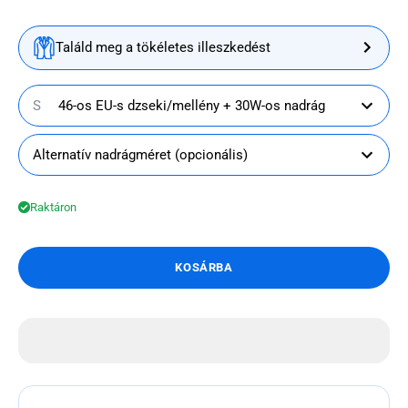
Találd meg a tökéletes illeszkedést
S
46-os EU-s dzseki/mellény + 30W-os nadrág
Alternatív nadrágméret (opcionális)
Raktáron
KOSÁRBA