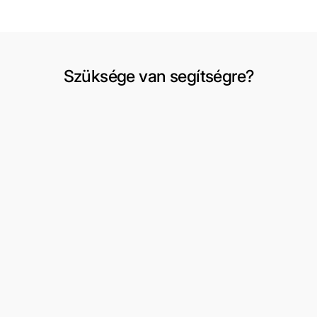
Szüksége van segítségre?
Szállítás és visszaküldés
Fiókom
Csere vagy visszaküldés kérése
Kívánságlista
Felhasználási feltételek
3 részes férfi öltönyök
Rólunk
Formális viselet
Kapcsolat
Peaky Blinders
Oldaltérkép
Dzsekik/kabátok