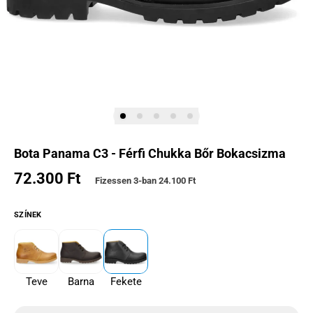
Bota Panama C3 - Férfi Chukka Bőr Bokacsizma
72.300 Ft
Normál ár
Fizessen 3-ban
24.100 Ft
SZÍNEK
Teve
Barna
Fekete