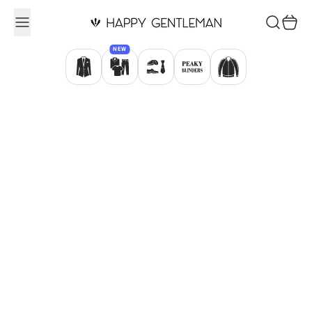
Ugrás a tartalomhoz
Keresés
Kosár
NEW