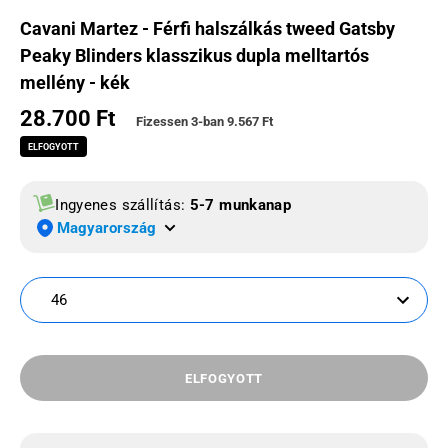
Cavani Martez - Férfi halszálkás tweed Gatsby
Peaky Blinders klasszikus dupla melltartós
mellény - kék
28.700 Ft
Normál ár
Fizessen 3-ban
9.567 Ft
ELFOGYOTT
Ingyenes szállítás:
5-7 munkanap
Magyarország
46
ELFOGYOTT