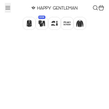
Ugrás a tartalomhoz
Keresés
Kosár
NEW