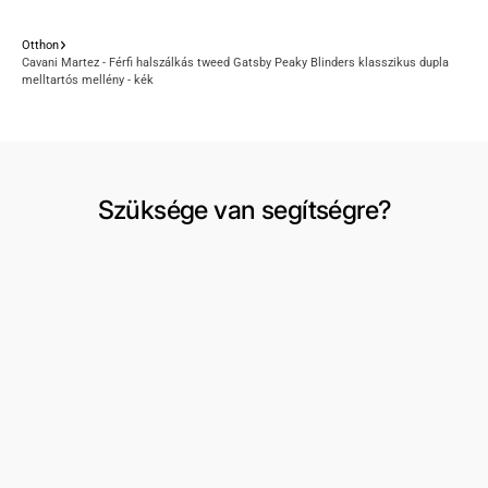
Otthon
Cavani Martez - Férfi halszálkás tweed Gatsby Peaky Blinders klasszikus dupla
melltartós mellény - kék
Szüksége van segítségre?
Szállítás és visszaküldés
Fiókom
Csere vagy visszaküldés kérése
Kívánságlista