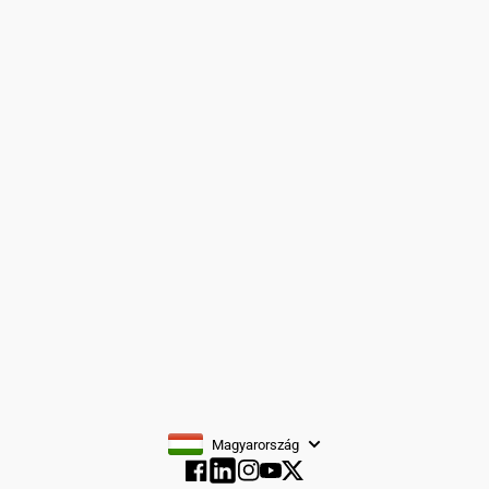
Felhasználási feltételek
3 részes férfi öltönyök
Rólunk
Formális viselet
Kapcsolat
Peaky Blinders
Oldaltérkép
Dzsekik/kabátok
Cipő
Kiegészítők
Fiúöltönyök
FELIRATKOZÁS
Magyarország