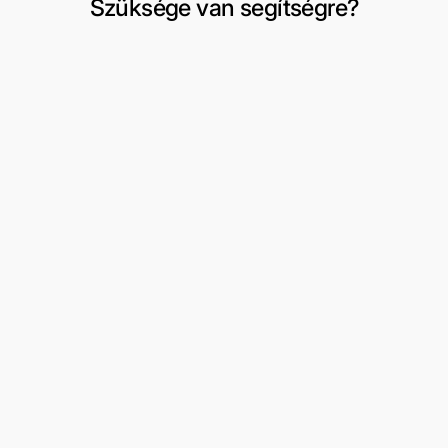
Szüksége van segítségre?
Szállítás és visszaküldés
Fiókom
Csere vagy visszaküldés kérése
Kívánságlista
Felhasználási feltételek
3 részes férfi öltönyök
Rólunk
Formális viselet
Kapcsolat
Peaky Blinders
Oldaltérkép
Dzsekik/kabátok
Cipő
Kiegészítők
Fiúöltönyök