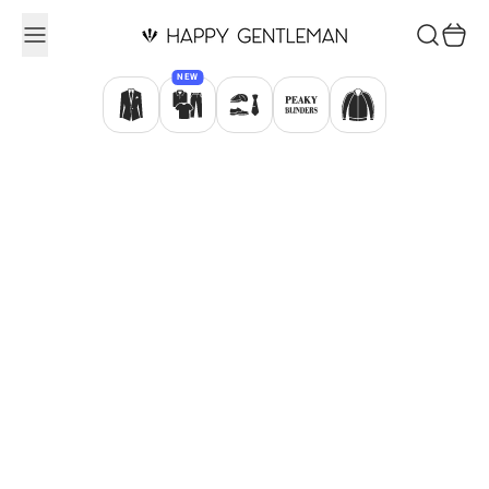
Ugrás a tartalomhoz
Keresés
Kosár
NEW