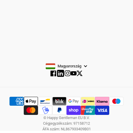
FELIRATKOZÁS
Magyarország
Facebook
Instagram
YouTube
Twitter
Facebook
© Happy Gentleman EU B.V.
Cégjegyzékszám: 97158712
ÁFA szám: NL867933409B01