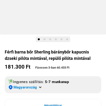
Férfi barna bőr Sherling báránybőr kapucnis
dzseki pilóta mintával, repülő pilóta mintával
181.300 Ft
Normál ár
Fizessen 3-ban
60.433 Ft
Ingyenes szállítás:
5-7 munkanap
Magyarország
Mérettáblázat