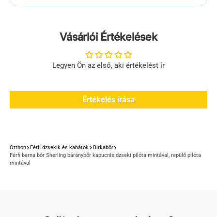
Vásárlói Értékelések
Legyen Ön az első, aki értékelést ír
Értékelés írása
Otthon
Férfi dzsekik és kabátok
Birkabőr
Férfi barna bőr Sherling báránybőr kapucnis dzseki pilóta mintával, repülő pilóta
mintával