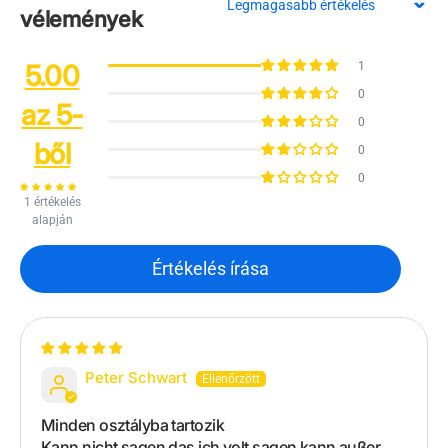
Sort by
vélemények
5.00
1
0
az 5-
0
ből
0
0
1 értékelés
alapján
Értékelés írása
Peter Schwart
Minden osztályba tartozik
Kann nicht sagen das ich volt sagen kann außer