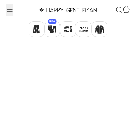
Ugrás a tartalomhoz
Keresés
Kosár
NEW