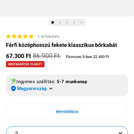
1 értékelés
Férfi középhosszú fekete klasszikus bőrkabát
86.900 Ft
Eladási ár
67.300 Ft
Normál ár
Fizessen 3-ban
22.433 Ft
MEGTAKARÍTÁS 19.600 FT
Ingyenes szállítás:
5-7 munkanap
Magyarország
Mérettáblázat
S