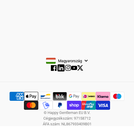
FELIRATKOZÁS
Magyarország
Facebook
Instagram
YouTube
Twitter
Facebook
© Happy Gentleman EU B.V.
Cégjegyzékszám: 97158712
ÁFA szám: NL867933409B01