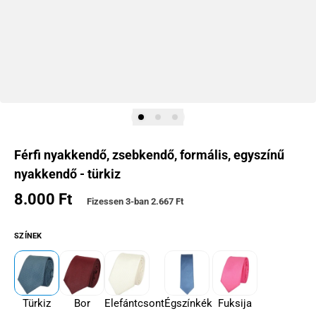
Férfi nyakkendő, zsebkendő, formális, egyszínű
nyakkendő - türkiz
8.000 Ft
Normál ár
Fizessen 3-ban
2.667 Ft
SZÍNEK
Türkiz
Bor
Elefántcsont
Égszínkék
Fuksija