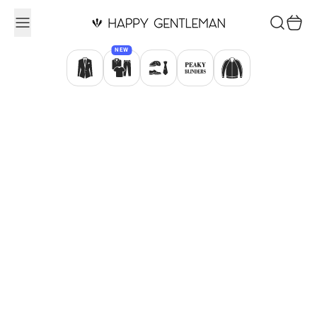
Ugrás a tartalomhoz
Keresés
Kosár
NEW