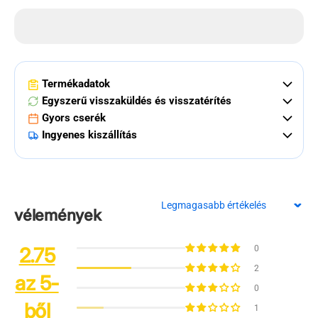
Termékadatok
Egyszerű visszaküldés és visszatérítés
Gyors cserék
Ingyenes kiszállítás
Sort by
vélemények
2.75
0
2
az 5-
0
ből
1