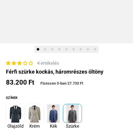
4 értékelés
Férfi szürke kockás, háromrészes öltöny
83.200 Ft
Normál ár
Fizessen 3-ban
27.733 Ft
SZÍNEK
Olajzöld
Krém
Kék
Szürke