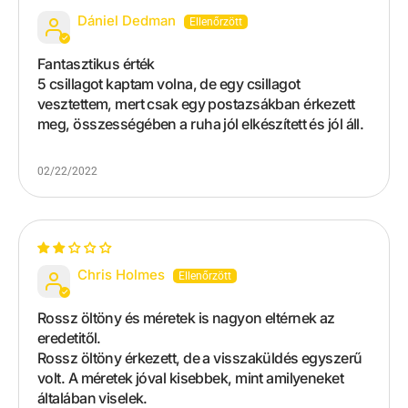
Dániel Dedman
Fantasztikus érték
5 csillagot kaptam volna, de egy csillagot
vesztettem, mert csak egy postazsákban érkezett
meg, összességében a ruha jól elkészített és jól áll.
02/22/2022
Chris Holmes
Rossz öltöny és méretek is nagyon eltérnek az
eredetitől.
Rossz öltöny érkezett, de a visszaküldés egyszerű
volt. A méretek jóval kisebbek, mint amilyeneket
általában viselek.