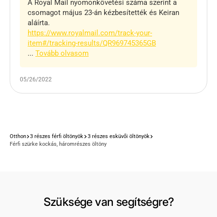
A Royal Mail nyomonkövetési száma szerint a
csomagot május 23-án kézbesítették és Keiran
aláírta.
https://www.royalmail.com/track-your-
item#/tracking-results/QR969745365GB
...
Tovább olvasom
05/26/2022
Otthon
3 részes férfi öltönyök
3 részes esküvői öltönyök
Férfi szürke kockás, háromrészes öltöny
Szüksége van segítségre?