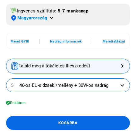
Ingyenes szállítás:
5-7 munkanap
Magyarország
Méret GYIK
Nadrág információk
Mérettáblázat
Találd meg a tökéletes illeszkedést
S
46-os EU-s dzseki/mellény + 30W-os nadrág
Raktáron
KOSÁRBA