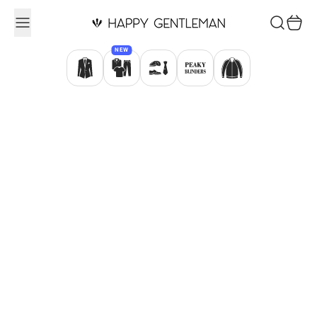
Ugrás a tartalomhoz
Keresés
Kosár
NEW