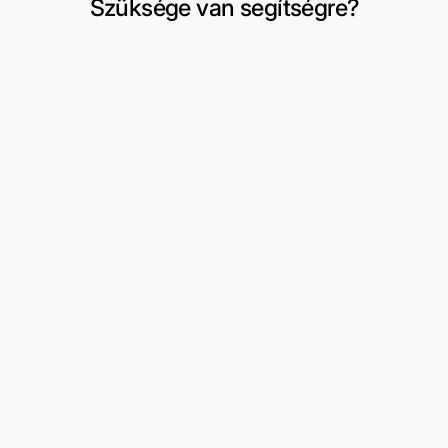
Szüksége van segítségre?
Szállítás és visszaküldés
Fiókom
Csere vagy visszaküldés kérése
Kívánságlista
Felhasználási feltételek
3 részes férfi öltönyök
Rólunk
Formális viselet
Kapcsolat
Peaky Blinders
Oldaltérkép
Dzsekik/kabátok
Cipő
Kiegészítők
Fiúöltönyök