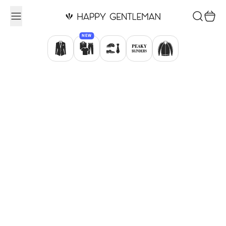
Ugrás a tartalomhoz
Keresés
Kosár
NEW