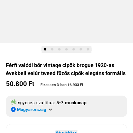
Férfi valódi bőr vintage cipők brogue 1920-as
évekbeli velúr tweed fűzős cipők elegáns formális
50.800 Ft
Normál ár
Fizessen 3-ban
16.933 Ft
Ingyenes szállítás:
5-7 munkanap
Magyarország
Mérettáblázat