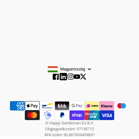
FELIRATKOZÁS
Magyarország
Facebook
Instagram
YouTube
Twitter
Facebook
© Happy Gentleman EU B.V.
Cégjegyzékszám: 97158712
ÁFA szám: NL867933409B01