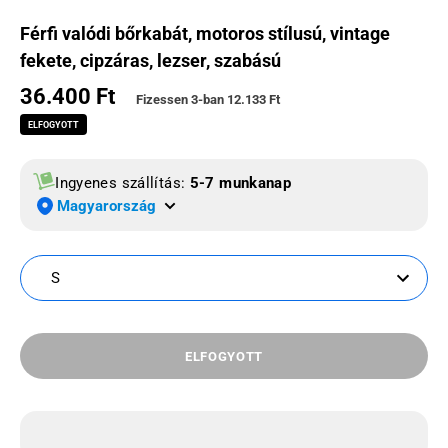
Férfi valódi bőrkabát, motoros stílusú, vintage
fekete, cipzáras, lezser, szabású
36.400 Ft
Normál ár
Fizessen 3-ban
12.133 Ft
ELFOGYOTT
Ingyenes szállítás:
5-7 munkanap
Magyarország
S
ELFOGYOTT