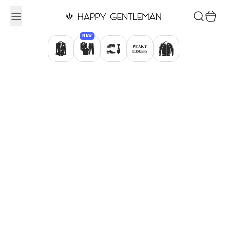
Ugrás a tartalomhoz
Keresés
Kosár
NEW