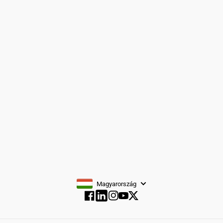
Kapcsolat
Peaky Blinders
Oldaltérkép
Dzsekik/kabátok
Cipő
Kiegészítők
Fiúöltönyök
FELIRATKOZÁS
Magyarország
Facebook
Instagram
YouTube
Twitter
Facebook