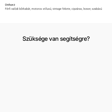
Otthon
Férfi valódi bőrkabát, motoros stílusú, vintage fekete, cipzáras, lezser, szabású
Szüksége van segítségre?
Szállítás és visszaküldés
Fiókom
Csere vagy visszaküldés kérése
Kívánságlista
Felhasználási feltételek
3 részes férfi öltönyök
Rólunk
Formális viselet