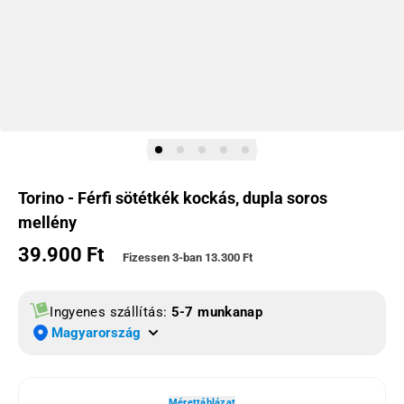
Torino - Férfi sötétkék kockás, dupla soros
mellény
39.900 Ft
Normál ár
Fizessen 3-ban
13.300 Ft
Ingyenes szállítás:
5-7 munkanap
Magyarország
Mérettáblázat