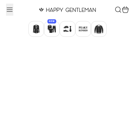
Ugrás a tartalomhoz
Keresés
Kosár
NEW