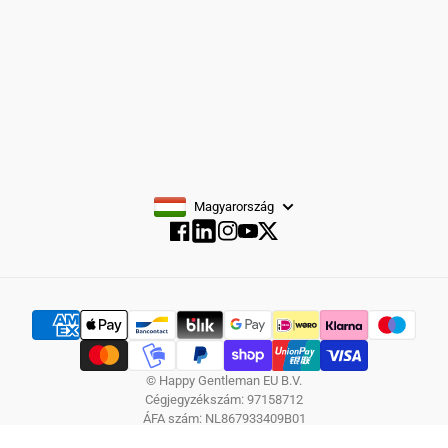
FELIRATKOZÁS
Magyarország
Facebook
Instagram
YouTube
Twitter
Facebook
© Happy Gentleman EU B.V.
Cégjegyzékszám: 97158712
ÁFA szám: NL867933409B01