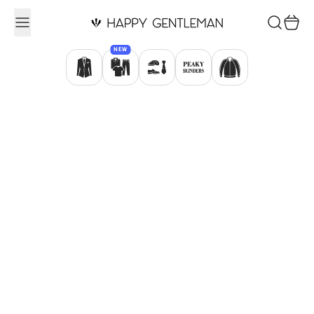
Ugrás a tartalomhoz
Keresés
Kosár
NEW