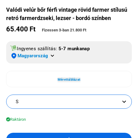
Valódi velúr bőr férfi vintage rövid farmer stílusú
retró farmerdzseki, lezser - bordó színben
65.400 Ft
Normál ár
Fizessen 3-ban
21.800 Ft
Ingyenes szállítás:
5-7 munkanap
Magyarország
Mérettáblázat
S
Raktáron